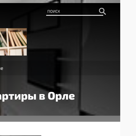
ле
артиры в Орле