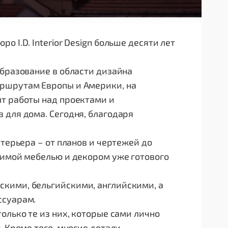
 I.D. Interior Design больше десяти лет
образование в области дизайна
аршрутам Европы и Америки, на
ыт работы над проектами и
 для дома. Сегодня, благодаря
нтерьера – от планов и чертежей до
димой мебелью и декором уже готового
кими, бельгийскими, английскими, а
ссуарам.
олько те из них, которые сами лично
 Кроме того, многие детали,