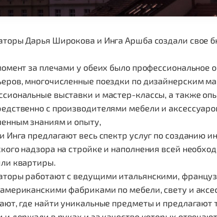
торы Дарья Широкова и Инга Аршба создали свое бюро
момент за плечами у обеих было профессиональное 
ьеров, многочисленные поездки по дизайнерским м
сиональные выставки и мастер-классы, а также оп
едственно с производителями мебели и аксессуаров
ленным знаниям и опыту,
и Инга предлагают весь спектр услуг по созданию и
кого надзора на стройке и наполнения всей необхо
или квартиры.
аторы работают с ведущими итальянскими, французс
 американскими фабриками по мебели, свету и аксе
ают, где найти уникальные предметы и предлагают т
 и держали в руках и за качество которых отвечают.