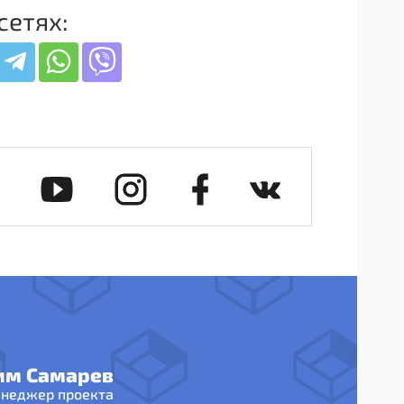
сетях:
им Самарев
неджер проекта