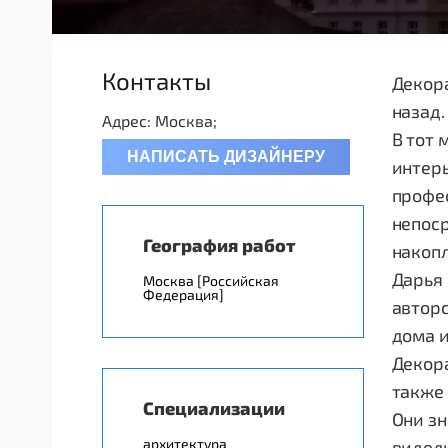
Контакты
Декора
назад.
Адрес: Москва;
В тот 
НАПИСАТЬ ДИЗАЙНЕРУ
интер
профес
непоср
География работ
накоп
Дарья 
Москва [Российская
Федерация]
авторс
дома 
Декор
также
Специализации
Они зн
архитектура
видели