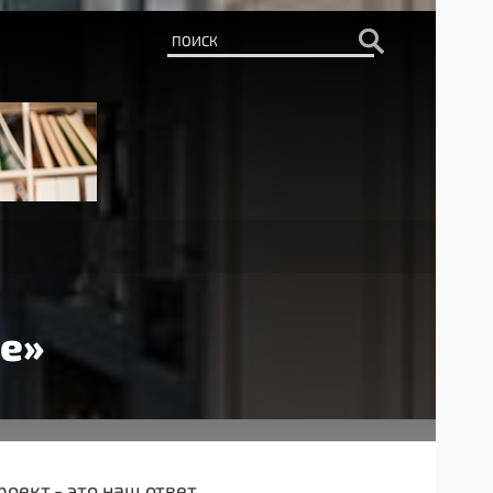
е»
оект - это наш ответ.