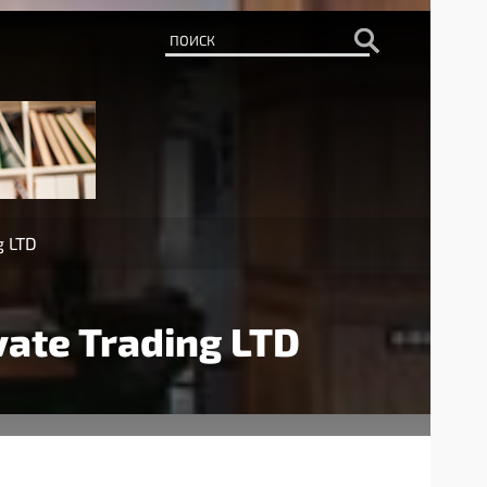
g LTD
ate Trading LTD