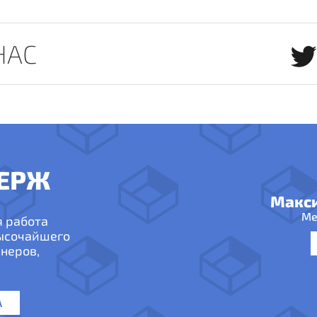
НАС
ЕРЖ
Макс
Ме
я работа
высочайшего
неров,
А