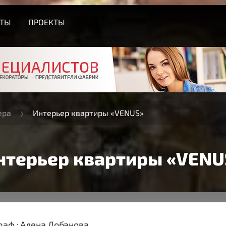
СТЫ
ПРОЕКТЫ
ера
Интерьер квартиры «VENUS»
нтерьер квартиры «VENU
аф : Алена Лобанова