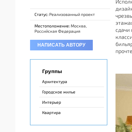
Исполн
дизайн
Статус:
Реализованный проект
чрезв
этажа
Местоположение:
Москва,
сдачи 
Российская Федерация
класси
бильяр
НАПИСАТЬ АВТОРУ
прочте
Группы
Архитектура
Городское жилье
Интерьер
Квартира