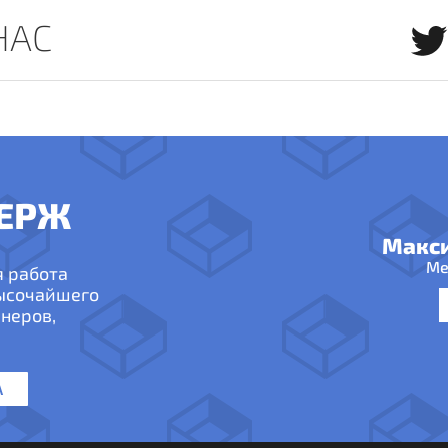
НАС
ЕРЖ
Макс
Ме
я работа
высочайшего
неров,
А