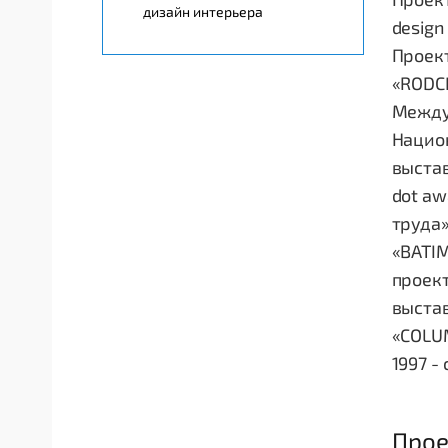
дизайн интерьера
design
Проект
«RODCH
Междун
Национ
выстав
dot aw
труда»
«BATIM
проект
выстав
«COLUM
1997 -
Прое