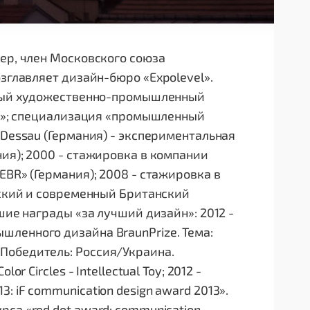
ер, член Московского союза
озглавляет дизайн-бюро «Expolevel».
енный художественно-промышленный
нер»; специализация «промышленный
 Dessau (Германия) - экспериментальная
ия); 2000 - стажировка в компании
EBR» (Германия); 2008 - стажировка в
еский и современный Британский
шие награды «за лучший дизайн»: 2012 -
ленного дизайна BraunPrize. Тема:
Победитель: Россия/Украина.
r Circles - Intellectual Toy; 2012 -
 iF communication design award 2013».
са «red dot award: communication