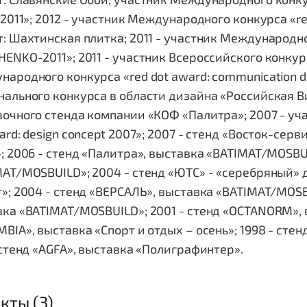
 2011»; 2012 - участник Международного конкурса «red
: Шахтинская плитка; 2011 - участник Международн
ENKO-2011»; 2011 - участник Всероссийского конкурс
ародного конкурса «red dot award: communication des
ального конкурса в области дизайна «Российская В
очного стенда компании «КОФ «Палитра»; 2007 - уч
ard: design concept 2007»; 2007 - стенд «Восток-сер
; 2006 - стенд «Палитра», выставка «BATIMAT/MOSBUI
AT/MOSBUILD»; 2004 - стенд «ЮТС» - «серебряный» 
»; 2004 - стенд «ВЕРСАЛЬ», выставка «BATIMAT/MOSB
ка «BATIMAT/MOSBUILD»; 2001 - стенд «OCTANORM», в
BIA», выставка «Спорт и отдых – осень»; 1998 - стен
 стенд «AGFA», выставка «Полиграфинтер».
кты (3)