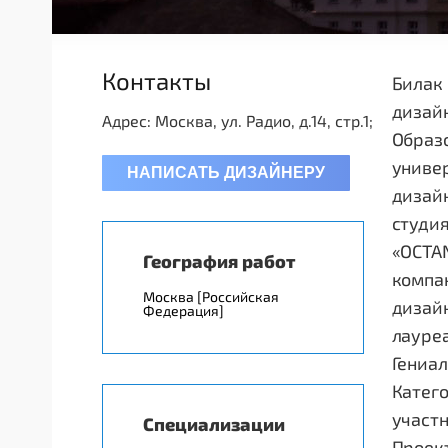
Контакты
Билак 
дизайн
Адрес: Москва, ул. Радио, д.14, стр.1;
Образ
универ
НАПИСАТЬ ДИЗАЙНЕРУ
дизайн
студия
«OCTAN
География работ
компан
Москва [Российская
дизайн
Федерация]
лауреа
Гениа
Катего
участн
Специализации
Проект