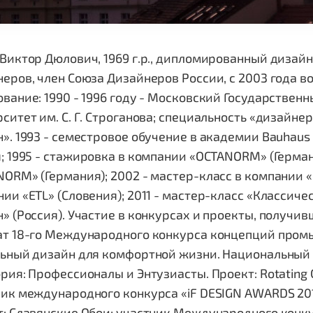
Виктор Дюлович, 1969 г.р., дипломированный дизайн
еров, член Союза Дизайнеров России, с 2003 года в
ование: 1990 - 1996 году - Московский Государств
ситет им. С. Г. Строганова; специальность «дизай
». 1993 - семестровое обучение в академии Bauhaus
; 1995 - стажировка в компании «OCTANORM» (Герман
ORM» (Германия); 2002 - мастер-класс в компании «
ии «ETL» (Словения); 2011 - мастер-класс «Классич
» (Россия). Участие в конкурсах и проекты, получив
т 18-го Международного конкурса концепций промыш
льный дизайн для комфортной жизни. Национальный 
рия: Профессионалы и Энтузиасты. Проект: Rotating Colo
ик международного конкурса «iF DESIGN AWARDS 2013:
: Славянские Обои; участник Международного конкур