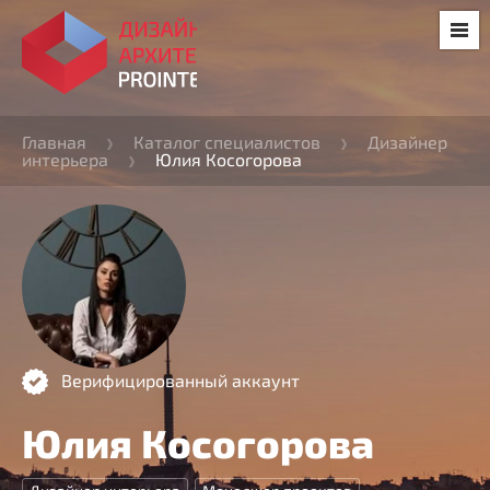
Главная
Каталог специалистов
Дизайнер
интерьера
Юлия Косогорова
Верифицированный аккаунт
Юлия Косогорова