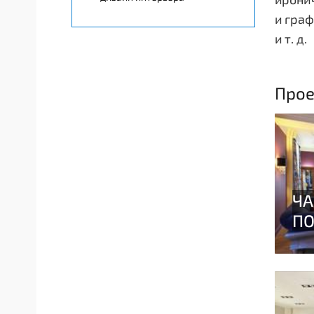
и граф
и т. д.
Прое