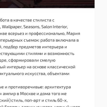
ота в качестве стилиста с
llpaper, Seasons, Salon Interior,
кве всерьез и профессионально, Мария
нтерьерных съемок: работа включала в
й, подбор предметов интерьера и
ществующими стилями и возможность
дре, сформировали смелую
ый интерьер на основе классической
актуального искусства, объектами
ые и противоречивые: архитектура
 ампир в Москве и дома того же
ий) стиль, поп-арт и стиль 60-х,
й Европы, сложные цвета, черный цвет