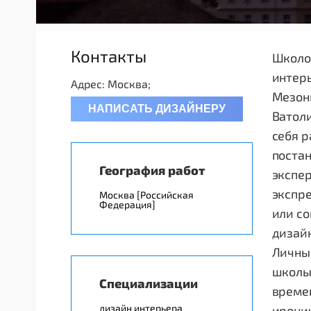
Контакты
Школой
интерь
Адрес: Москва;
Мезони
НАПИСАТЬ ДИЗАЙНЕРУ
Ватоли
себя р
поста
География работ
экспе
экспр
Москва [Российская
Федерация]
или со
дизай
Личны
школы 
Специализации
времен
дизайн интерьера
ирони