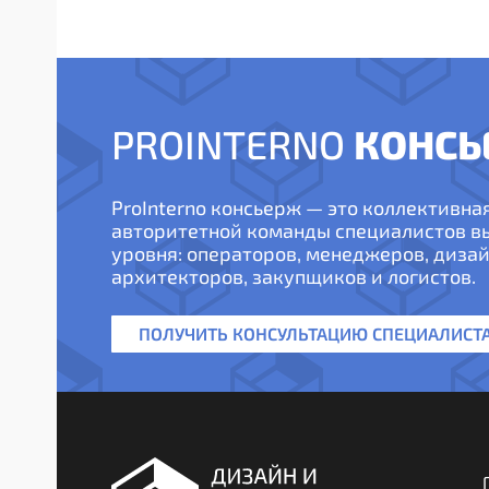
КОНСЬ
PROINTERNO
ProInterno консьерж — это коллективна
авторитетной команды специалистов 
уровня: операторов, менеджеров, дизай
архитекторов, закупщиков и логистов.
ПОЛУЧИТЬ КОНСУЛЬТАЦИЮ СПЕЦИАЛИСТ