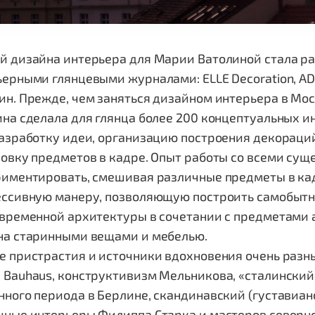
 дизайна интерьера для Марии Ватолиной стала раб
ерными глянцевыми журналами: ELLE Decoration, AD, Wa
н. Прежде, чем заняться дизайном интерьера в Мос
на сделала для глянца более 200 концептуальных и
азработку идеи, организацию построения декораци
новку предметов в кадре. Опыт работы со всеми су
риментировать, смешивая различные предметы в ка
ессивную манеру, позволяющую построить самобытн
временной архитектуры в сочетании с предметами 
на старинными вещами и мебелью.
е пристрастия и источники вдохновения очень разн
Bauhaus, конструктивизм Мельникова, «сталинский»
ного периода в Берлине, скандинавский (густавианск
чные интерьеры Филиппа Старка и мастеров северно