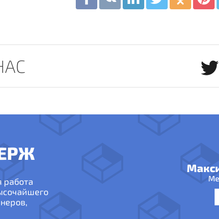
НАС
ЕРЖ
Макс
Ме
я работа
высочайшего
неров,