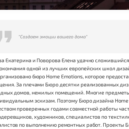
"Создаем эмоции вашего дома"
ва Екатерина и Поворова Елена удачно сложившийся
окончания одной из лучших европейских школ диза
рганизовано бюро Home Emotions, которое предостав
ения. За плечами Бюро десятки реализованных диза
одных домов, нежилых помещений. Многие предметы
дивидуальным эскизам. Поэтому Бюро дизайна Home 
еством проверенных годами совместной работы част
деревщиков, художников, специалистов по текстил
алистов по выполнению ремонтных работ. Проекты 