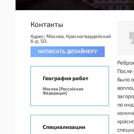
Контакты
Адрес: Москва, Красногвардейский
б-р, 50;
НАПИСАТЬ ДИЗАЙНЕРУ
Ребро
После 
География работ
было о
воплощ
Москва [Российская
Федерация]
загор
по ин
колич
красно
Специализации
специ