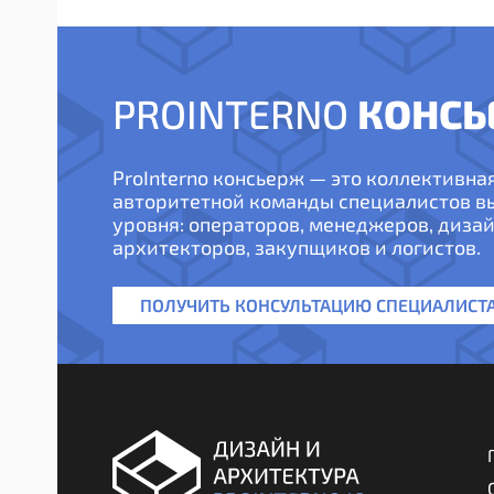
КОНСЬ
PROINTERNO
ProInterno консьерж — это коллективна
авторитетной команды специалистов 
уровня: операторов, менеджеров, дизай
архитекторов, закупщиков и логистов.
ПОЛУЧИТЬ КОНСУЛЬТАЦИЮ СПЕЦИАЛИСТ