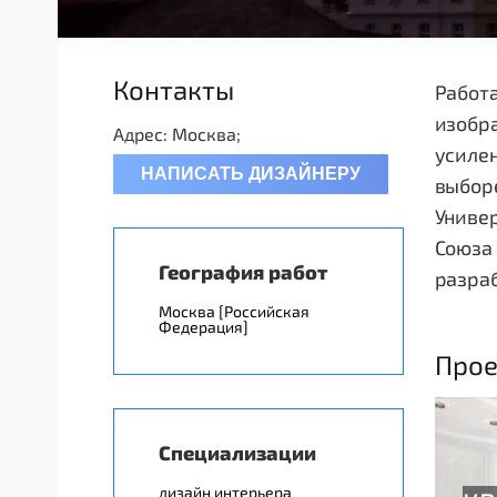
Контакты
Работа
изобра
Адрес: Москва;
усилен
НАПИСАТЬ ДИЗАЙНЕРУ
выборе
Универ
Союза 
География работ
разраб
Москва [Российская
Федерация]
Прое
Специализации
дизайн интерьера