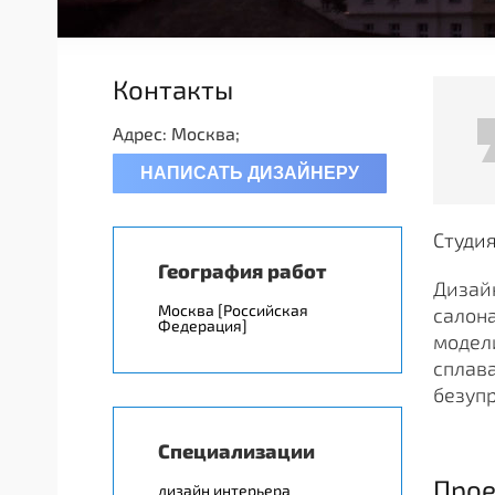
Контакты
Адрес: Москва;
НАПИСАТЬ ДИЗАЙНЕРУ
Студи
География работ
Дизайн
Москва [Российская
салона
Федерация]
модели
сплава
безуп
Специализации
Прое
дизайн интерьера