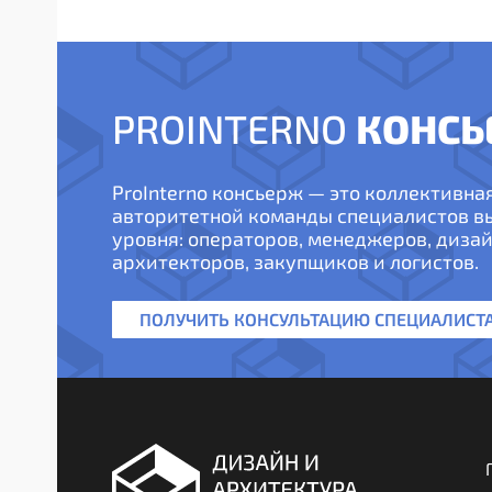
КОНСЬ
PROINTERNO
ProInterno консьерж — это коллективна
авторитетной команды специалистов 
уровня: операторов, менеджеров, дизай
архитекторов, закупщиков и логистов.
ПОЛУЧИТЬ КОНСУЛЬТАЦИЮ СПЕЦИАЛИСТ