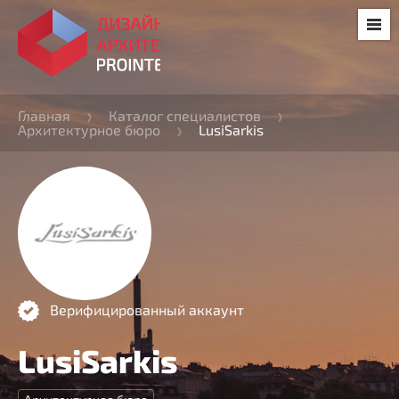
Главная
Каталог специалистов
Архитектурное бюро
LusiSarkis
Верифицированный аккаунт
LusiSarkis