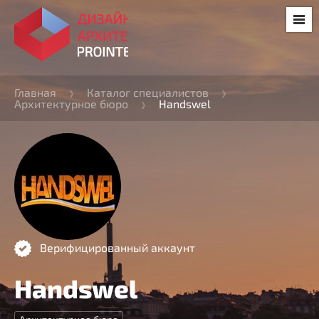
Главная
Каталог специалистов
Архитектурное бюро
Handswel
Верифицированный аккаунт
Handswel