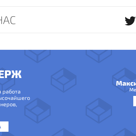
НАС
ЕРЖ
Макс
Ме
я работа
высочайшего
неров,
А