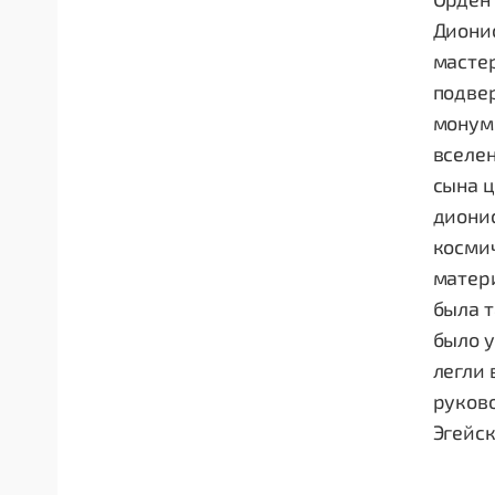
Дионис
мастер
подве
монум
вceлeн
сына ц
диони
космич
матери
была т
было 
легли
руково
Эгейск