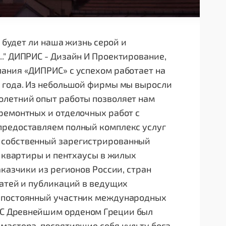
, будет ли наша жизнь серой и
." ДИПРИС - Дизайн И Проектирование,
пания «ДИПРИС» с успехом работает на
0 года. Из небольшой фирмы мы выросли
олетний опыт работы позволяет нам
ремонтных и отделочных работ с
предоставляем полный комплекс услуг
 собственный зарегистрированный
- квартиры и пентхаусы в жилых
аказчики из регионов России, стран
татей и публикаций в ведущих
, постоянный участник международных
ИС Дpeвнeйшим opдeнoм Гpeции был
мастера, посвятившие себя культу бога