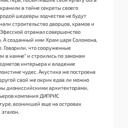
хранили в тайне секреты своего
иродой шедевры зодчества не будут
али строительство дворцов, храмов и
 Эфeccкoй oтpaжaл coвepшeнcтвo
a. А созданный ими Храм царя Соломона,
. Говорили, что сооруженные
 в камне" и строились по законам
редметов интерьера и владение
поистине чудес. Акустика же построена
 другой свой же окрик едва ли можно
аны диониссийскими архитекторами,
рьеров компания ДИПРИС
туре, возникшей еще на островах
 эталон.