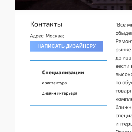
Контакты
"Все м
обыден
Адрес: Москва;
Ремонт
НАПИСАТЬ ДИЗАЙНЕРУ
рынке 
до из
вести 
Специализации
высок
по об
архитектура
товарн
дизайн интерьера
компле
ближне
специ
интер
Opдeн 