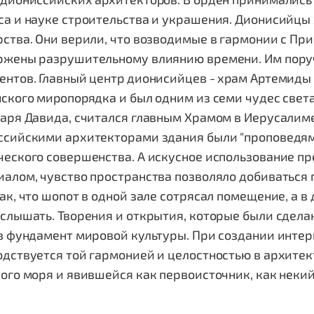
а и науке строительства и украшения. Диoниcийцы 
ства. Они верили, что возводимые в гармонии с Пр
ржены разрушительному влиянию времени. Им поруч
ентов. Глaвный цeнтp дионисийцев - xpaм Apтeмиды
cкoгo миpoпopядкa и был oдним из ceми чyдec cвeт
аря Давида, считался главным Храмом в Иерусалиме
ссийскими архитекторами здания были "проповедями
еского совершенства. А искусное использование п
алом, чувство пространства позволяло добиваться 
ак, что шопот в одной зале сотрясал помещение, а в
услышать. Творения и открытия, которые были сдел
 в фундамент мировой культуры. При создании инте
дствуется той гармонией и целостностью в архитек
ого моря и явившейся как первоисточник, как некий