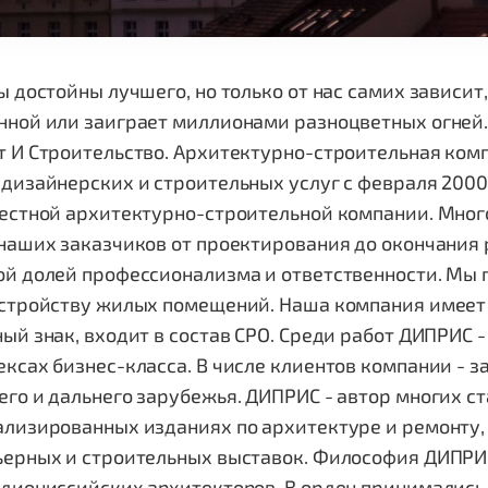
ы достойны лучшего, но только от нас самих зависит
ной или заиграет миллионами разноцветных огней..
 И Строительство. Архитектурно-строительная ком
дизайнерских и строительных услуг с февраля 200
вестной архитектурно-строительной компании. Мног
наших заказчиков от проектирования до окончания 
ой долей профессионализма и ответственности. Мы 
устройству жилых помещений. Наша компания имеет
ый знак, входит в состав СРО. Среди работ ДИПРИС 
ксах бизнес-класса. В числе клиентов компании - з
го и дальнего зарубежья. ДИПРИС - автор многих с
ализированных изданиях по архитектуре и ремонту
ьерных и строительных выставок. Философия ДИПР
диoниccийскиx аpxитeктopoв. В орден принимались 