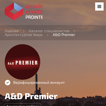
Главная
Каталог специалистов
Архитектурное бюро
A&D Premier
Верифицированный аккаунт
A&D Premier