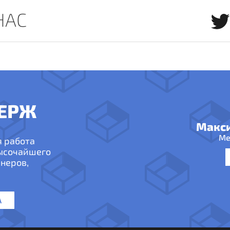
НАС
ЕРЖ
Макс
Ме
я работа
высочайшего
неров,
А