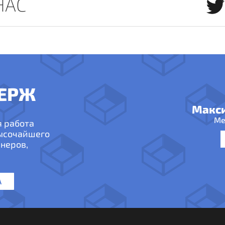
НАС
ЕРЖ
Макс
Ме
я работа
высочайшего
неров,
А