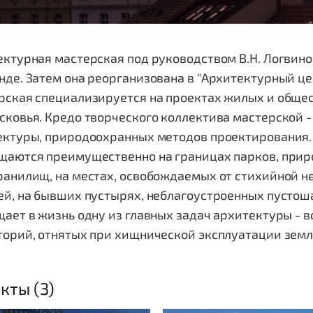
ктурная мастерская под руководством В.Н. Логвинов
де. Затем она реорганизована в "Архитектурный це
рская специализируется на проектах жилых и обще
ковья. Кредо творческого коллектива мастерской 
ектуры, природоохранных методов проектирования. 
аются преимущественно на границах парков, приро
анилищ, на местах, освобождаемых от стихийной н
й, на бывших пустырях, неблагоустроенных пустоша
ает в жизнь одну из главных задач архитектуры -
торий, отнятых при хищнической эксплуатации земл
кты (3)