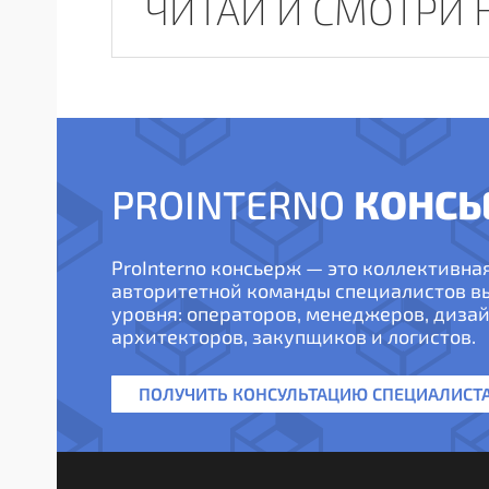
ЧИТАЙ И СМОТРИ 
КОНСЬ
PROINTERNO
ProInterno консьерж — это коллективна
авторитетной команды специалистов 
уровня: операторов, менеджеров, дизай
архитекторов, закупщиков и логистов.
ПОЛУЧИТЬ КОНСУЛЬТАЦИЮ СПЕЦИАЛИСТ