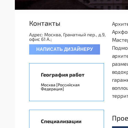
Контакты
Архите
Архфон
Адрес: Москва, Гранатный пер., д.9,
офис 61 А.;
Масте
Подмос
НАПИСАТЬ ДИЗАЙНЕРУ
архит
размещ
водохр
География работ
гараже
Москва [Российская
воплощ
Федерация]
терри
Прое
Специализации