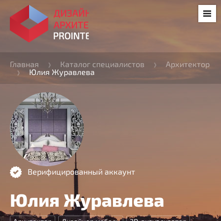
Главная
Каталог специалистов
Архитектор
Юлия Журавлева
Верифицированный аккаунт
Юлия Журавлева