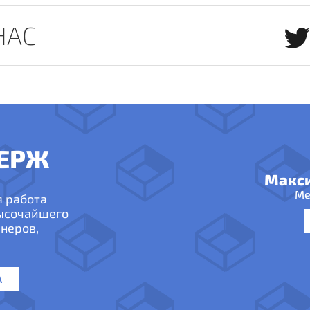
НАС
ЕРЖ
Макс
Ме
я работа
высочайшего
неров,
А