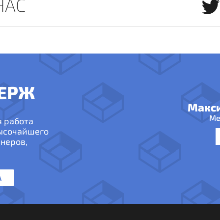
НАС
ЕРЖ
Макс
Ме
я работа
высочайшего
неров,
А