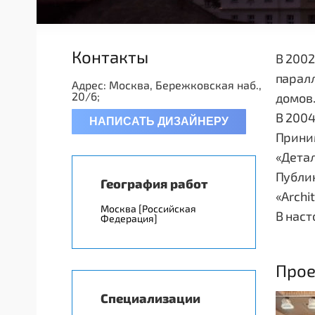
Контакты
В 2002
паралл
Адрес: Москва, Бережковская наб.,
20/6;
домо
В 2004
НАПИСАТЬ ДИЗАЙНЕРУ
Приним
«Детал
Публик
География работ
«Archit
Москва [Российская
В нас
Федерация]
Прое
Специализации