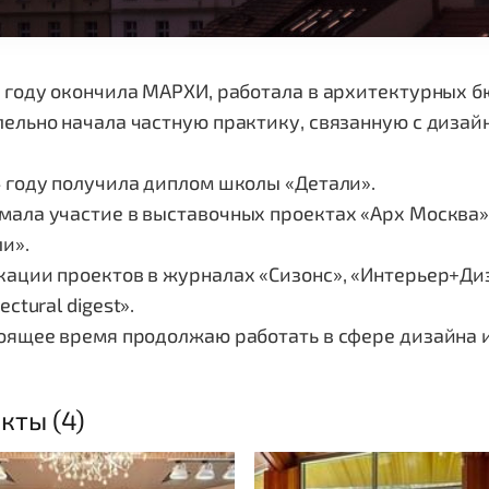
 году окончила МАРХИ, работала в архитектурных б
ельно начала частную практику, связанную с дизай
в.
 году получила диплом школы «Детали».
ала участие в выставочных проектах «Арх Москва»
и».
ации проектов в журналах «Сизонс», «Интерьер+Диз
ectural digest».
тоящее время продолжаю работать в сфере дизайна 
кты (4)