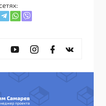
сетях:
им Самарев
неджер проекта