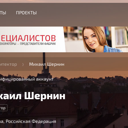
СТЫ
ПРОЕКТЫ
итектор
Михаил Шернин
ифицированный аккаунт
хаил Шернин
тор
а, Российская Федерация