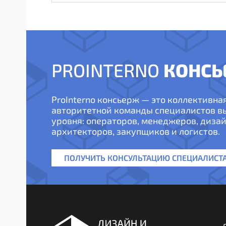
КОНСЬ
PROINTERNO
ProInterno консьерж — это коллективна
авторитетной команды специалистов 
уровня: операторов, менеджеров, дизай
архитекторов, закупщиков и логистов.
ПОЛУЧИТЬ КОНСУЛЬТАЦИЮ СПЕЦИАЛИСТ