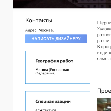
Контакты
Шерни
Художе
Адрес: Москва;
разног
НАПИСАТЬ ДИЗАЙНЕРУ
различ
В проц
индив
самос
География работ
Москва [Российская
Федерация]
Прое
Специализации
архитектура