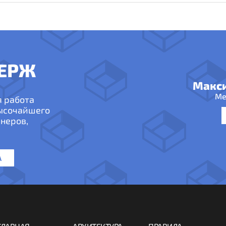
ЕРЖ
Макс
Ме
я работа
высочайшего
неров,
А