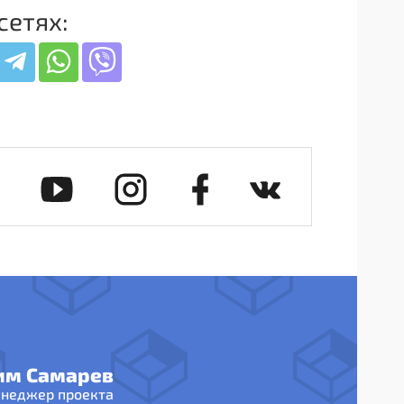
сетях:
им Самарев
неджер проекта