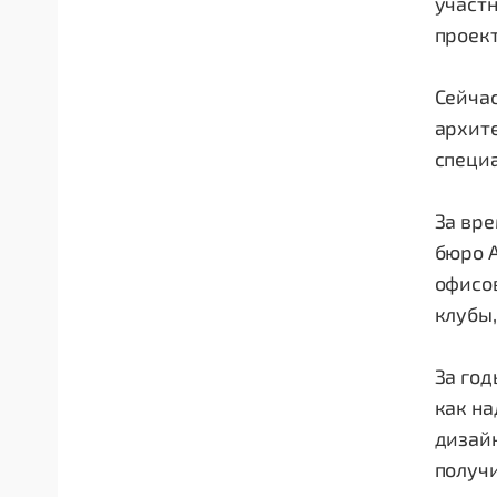
участ
проек
Сейчас
архит
специ
За вре
бюро 
офисов
клубы,
За го
как н
дизай
получ