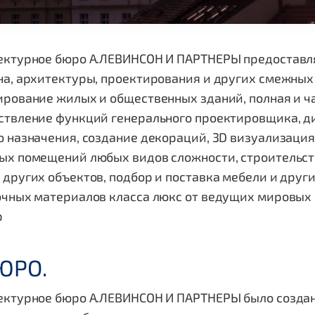
ектурное бюро А.ЛЕВИНСОН И ПАРТНЕРЫ предоставля
а, архитектуры, проектирования и других смежных 
рование жилых и общественных зданий, полная и ч
ствление функций генерального проектировщика, д
 назначения, создание декораций, 3D визуализация,
ых помещений любых видов сложности, строительств
других объектов, подбор и поставка мебели и други
очных материалов класса люкс от ведущих мировых 
р
ЮРО.
ктурное бюро А.ЛЕВИНСОН И ПАРТНЕРЫ было создано 