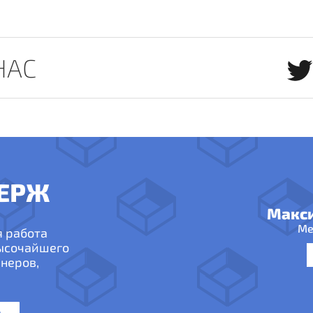
НАС
ЕРЖ
Макс
Ме
я работа
высочайшего
неров,