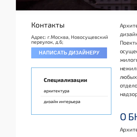
Контакты
Архит
дизайн
Адрес: г.Москва, Новосущевский
переулок, д.6;
Поекти
осуще
НАПИСАТЬ ДИЗАЙНЕРУ
жилого
нежил
любых 
Специализации
отдел
архитектура
надзо
дизайн интерьера
О Б
Архите