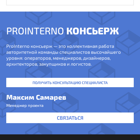
PROINTERNO
КОНСЬЕРЖ
ProInterno консьерж — это коллективная работа
авторитетной команды специалистов высочайшего
уровня: операторов, менеджеров, дизайнеров,
архитекторов, закупщиков и логистов.
ПОЛУЧИТЬ КОНСУЛЬТАЦИЮ СПЕЦИАЛИСТА
Максим Самарев
Менеджер проекта
СВЯЗАТЬСЯ