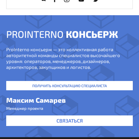
PROINTERNO
КОНСЬЕРЖ
ProInterno консьерж — это коллективная работа
авторитетной команды специалистов высочайшего
уровня: операторов, менеджеров, дизайнеров,
архитекторов, закупщиков и логистов.
ПОЛУЧИТЬ КОНСУЛЬТАЦИЮ СПЕЦИАЛИСТА
Максим Самарев
Менеджер проекта
СВЯЗАТЬСЯ