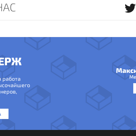
НАС
ЕРЖ
Макс
Ме
я работа
высочайшего
неров,
А