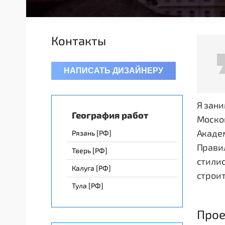
Контакты
НАПИСАТЬ ДИЗАЙНЕРУ
Я зани
География работ
Москов
Академ
Рязань [РФ]
Прави
Тверь [РФ]
стили
Калуга [РФ]
строи
Тула [РФ]
Прое