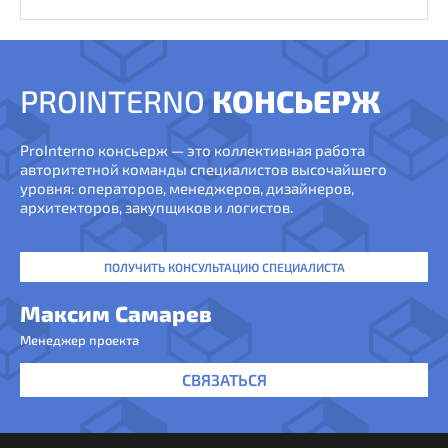
PROINTERNO
КОНСЬЕРЖ
ProInterno консьерж — это коллективная работа
авторитетной команды специалистов высочайшего
уровня: операторов, менеджеров, дизайнеров,
архитекторов, закупщиков и логистов.
ПОЛУЧИТЬ КОНСУЛЬТАЦИЮ СПЕЦИАЛИСТА
Максим Самарев
Менеджер проекта
СВЯЗАТЬСЯ