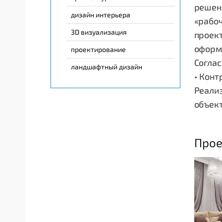
решени
дизайн интерьера
«рабо
3D визуализация
проект
оформ
проектирование
Соглас
ландшафтный дизайн
• Конт
Реализ
объек
Прое