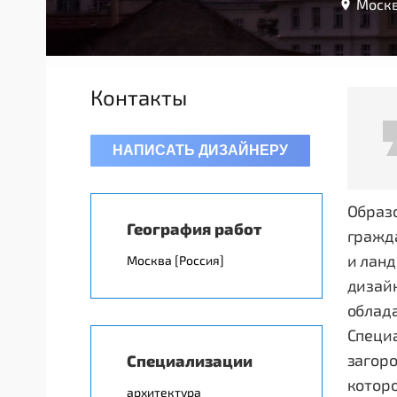
Москв
Контакты
НАПИСАТЬ ДИЗАЙНЕРУ
Образо
География работ
гражд
и ланд
Москва [Россия]
дизайн
облад
Специа
загоро
Специализации
которо
архитектура