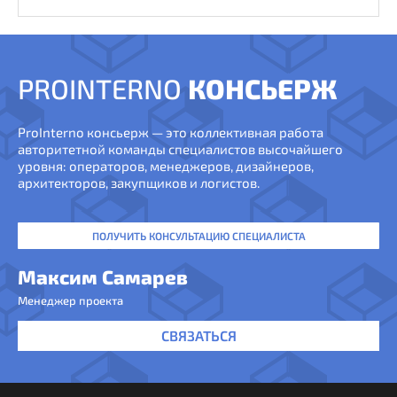
PROINTERNO
КОНСЬЕРЖ
ProInterno консьерж — это коллективная работа
авторитетной команды специалистов высочайшего
уровня: операторов, менеджеров, дизайнеров,
архитекторов, закупщиков и логистов.
ПОЛУЧИТЬ КОНСУЛЬТАЦИЮ СПЕЦИАЛИСТА
Максим Самарев
Менеджер проекта
СВЯЗАТЬСЯ