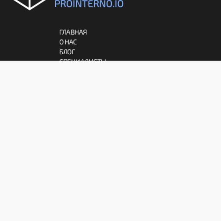
ГЛАВНАЯ
О НАС
БЛОГ
СПЕЦИАЛИСТЫ
АРХИТЕКТУРА
ДЕКОР
ИНТЕРЬЕР
МЕБЕЛЬ
ПРАВИЛА
СОГЛАШЕНИЕ
ПАРТНЕРАМ
ОТКАЗ ОТ ОТВЕТСТВЕННОСТИ
© 2026 ProInterno.io
Все права защищены.